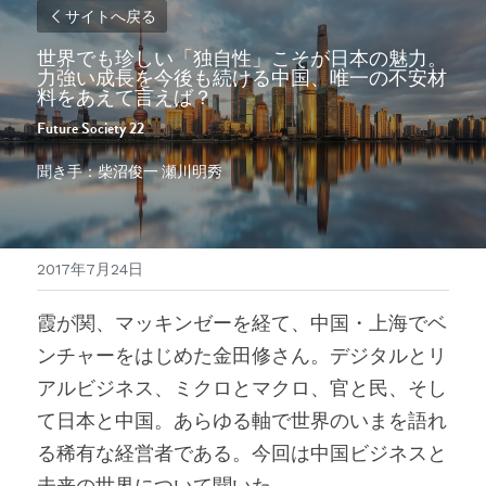
サイトへ戻る
世界でも珍しい「独自性」こそが日本の魅力。
力強い成長を今後も続ける中国、唯一の不安材
料をあえて言えば？
Future Society 22
聞き手：柴沼俊一 瀬川明秀
2017年7月24日
霞が関、マッキンゼーを経て、中国・上海でベ
ンチャーをはじめた金田修さん。デジタルとリ
アルビジネス、ミクロとマクロ、官と民、そし
て日本と中国。あらゆる軸で世界のいまを語れ
る稀有な経営者である。今回は中国ビジネスと
未来の世界について聞いた。