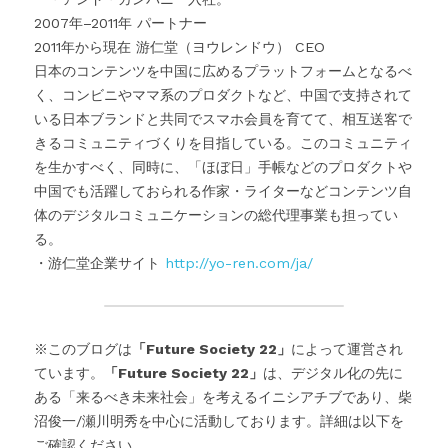
2007年–2011年 パートナー
2011年から現在 游仁堂（ヨウレンドウ） CEO
日本のコンテンツを中国に広めるプラットフォームとなるべ
く、コンビニやママ系のプロダクトなど、中国で支持されて
いる日本ブランドと共同でスマホ会員を育てて、相互送客で
きるコミュニティづくりを目指している。このコミュニティ
を生かすべく、同時に、「ほぼ日」手帳などのプロダクトや
中国でも活躍しておられる作家・ライターなどコンテンツ自
体のデジタルコミュニケーションの総代理事業も担ってい
る。
・游仁堂企業サイト 
http://yo-ren.com/ja/
※このブログは
「Future Society 22」
によって運営され
ています。
「Future Society 22」
は、デジタル化の先に
ある「来るべき未来社会」を考えるイニシアチブであり、柴
沼俊一/瀬川明秀を中心に活動しております。詳細は以下を
ご確認ください。